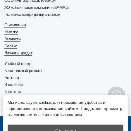
ООО «Автозапчасть КАМАЗ»
АО «Лизинговая компания «КАМАЗ»
Политика конфиденциальности
О компании
Каталог
Запчасти
Сервис
Лизинг и кредит
Учебный центр
Капитальный ремонт
Новости
В наличии
Контакты
8 800 600-63-70
+7 (8552) 30-63-70
Мы используем
cookies
для повышения удобства и
эффективности пользования сайтом. Продолжая просмотр,
ОТДЕЛ ПРОДАЖ
вы соглашаетесь с их использованием.
© АО “Ремдизель”. Все права защищены
Согласен