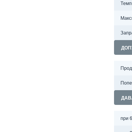
Темп
Макс
Запр
ДОП
Прод
Попе
ДАВ
при 6