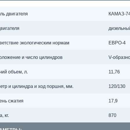
ль двигателя
КАМАЗ-74
двигателя
дизельны
ветствие экологическим нормам
ЕВРО-4
оложение и число цилиндров
V-образно
чий объем, л.
11,76
етр и цилиндра и ход поршня, мм.
120/130
ень сжатия
17,9
, кг.
870