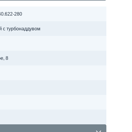
0.622-280
й с турбонаддувом
е, 8