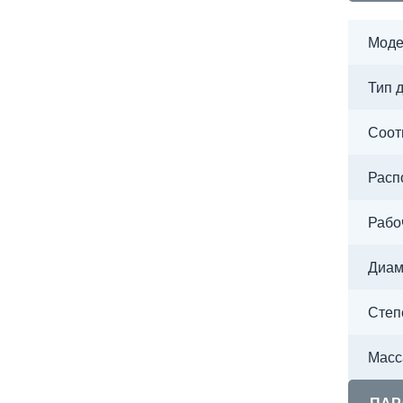
Моде
Тип 
Соот
Расп
Рабо
Диам
Степ
Масса