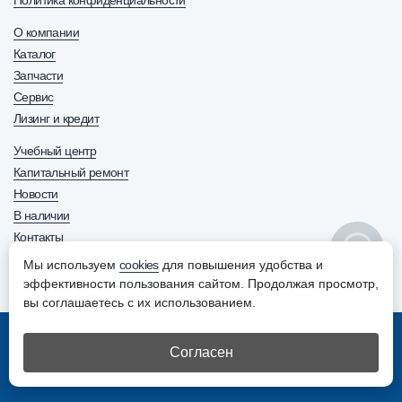
О компании
Каталог
Запчасти
Сервис
Лизинг и кредит
Учебный центр
Капитальный ремонт
Новости
В наличии
Контакты
Мы используем
cookies
для повышения удобства и
8 800 600-63-70
+7 (8552) 30-63-70
эффективности пользования сайтом. Продолжая просмотр,
ОТДЕЛ ПРОДАЖ
вы соглашаетесь с их использованием.
© АО “Ремдизель”. Все права защищены
Согласен
Создание и продвижение сайтов –
Айти Челны