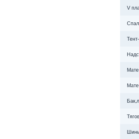
V пла
Спал
Тент
Надс
Мате
Мате
Бак,
Тяго
Шин