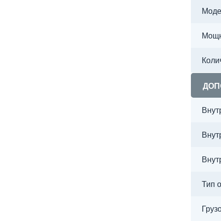
Моде
Мощн
Коли
ДОП
Внут
Внут
Внут
Тип 
Груз