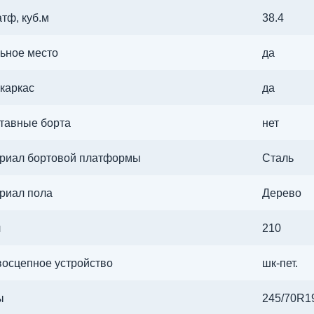
тф, куб.м
38.4
ьное место
да
-каркас
да
тавные борта
нет
риал бортовой платформы
Сталь
риал пола
Дерево
л
210
восцепное устройство
шк-пет.
ы
245/70R1