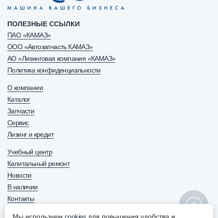
ПОЛЕЗНЫЕ ССЫЛКИ
ПАО «КАМАЗ»
ООО «Автозапчасть КАМАЗ»
АО «Лизинговая компания «КАМАЗ»
Политика конфиденциальности
О компании
Каталог
Запчасти
Сервис
Лизинг и кредит
Учебный центр
Капитальный ремонт
Новости
В наличии
Контакты
8 800 600-63-70
+7 (8552) 30-63-70
Мы используем
cookies
для повышения удобства и