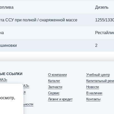
топлива
Дизель
та ССУ при полной / снаряженной массе
1255/133
на
Рестайли
ошиновки
2
ЫЕ ССЫЛКИ
О компании
Учебный центр
МАЗ»
Каталог
Капитальный рем
озапчасть КАМАЗ»
Запчасти
Новости
нговая компания
Сервис
В наличии
осмотр,
Лизинг и кредит
Контакты
 конфиденциальности