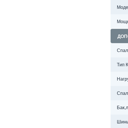
Моде
Мощн
ДОП
Спал
Тип 
Нагр
Спал
Бак,
Шин