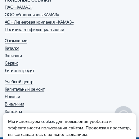
ПОЛЕЗНЫЕ ССЫЛКИ
ПАО «КАМАЗ»
ООО «Автозапчасть КАМАЗ»
АО «Лизинговая компания «КАМАЗ»
Политика конфиденциальности
О компании
Каталог
Запчасти
Сервис
Лизинг и кредит
Учебный центр
Капитальный ремонт
Новости
В наличии
Контакты
Мы используем
cookies
для повышения удобства и
8 800 600-63-70
+7 (8552) 30-63-70
эффективности пользования сайтом. Продолжая просмотр,
ОТДЕЛ ПРОДАЖ
вы соглашаетесь с их использованием.