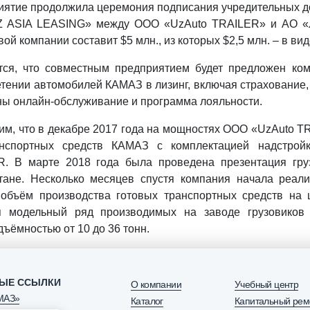
ятие продолжила церемония подписания учредительных до
 ASIA LEASING» между ООО «UzAuto TRAILER» и АО «Л
вой компании составит $5 млн., из которых $2,5 млн. – в в
тся, что совместным предприятием будет предложен ко
тении автомобилей КАМАЗ в лизинг, включая страхование, 
ы онлайн-обслуживание и программа лояльности.
м, что в декабре 2017 года на мощностях ООО «UzAuto T
анспортных средств КАМАЗ с комплектацией надстрой
R. В марте 2018 года была проведена презентация гр
стане. Несколько месяцев спустя компания начала реа
 объём производства готовых транспортных средств на
я модельный ряд производимых на заводе грузовико
дъёмностью от 10 до 36 тонн.
ЫЕ ССЫЛКИ
О компании
Учебный центр
МАЗ»
Каталог
Капитальный рем