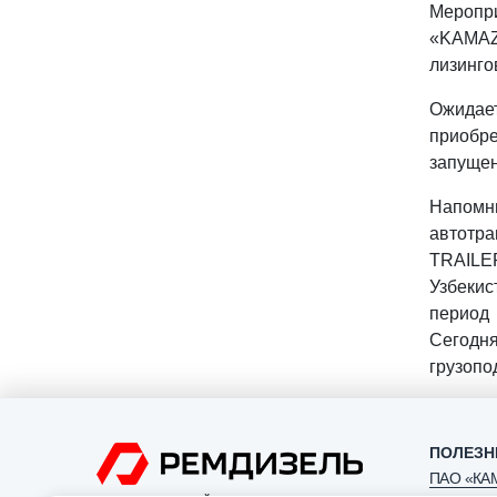
Меропри
«KAMAZ
лизинго
Ожидае
приобре
запущен
Напомни
автотр
TRAILE
Узбеки
период
Сегодн
грузопо
ПОЛЕЗН
ПАО «КА