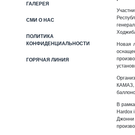
ГАЛЕРЕЯ
Участн
Респуб
СМИ О НАС
генера
Ходжиб
ПОЛИТИКА
КОНФИДЕНЦИАЛЬНОСТИ
Новая л
оснащен
произво
ГОРЯЧАЯ ЛИНИЯ
установ
Организ
КАМАЗ,
баллоно
В рамка
Hardoх 
Джонни
произво