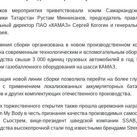
иков мероприятия приветствовали хоким Самаркандс
лики Татарстан Рустам Минниханов, председатель прав
льный директор ПАО «КАМАЗ» Сергей Когогин и генерал
аев.
иния сборки организована в новом производственном ко
а современным технологическим и вспомогательным обор
дства свыше 3 000 единиц грузовых автомобилей в год. 
ки газобаллонного оборудования на шасси КАМАЗ.
ация новой линии сборки позволила перейти на более гл
 с применением локализованных аккумуляторных батар
в и других комплектующих отечественного производства.
х торжественного открытия также прошла церемония наг
in My Body в честь признания качества производимых само
 Сьострем, вице-президент шведской компании SSA
дства высокопрочной стали под известными брендами Strenx