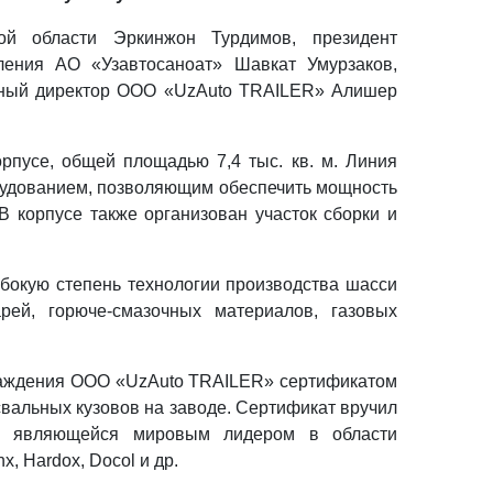
кой области Эркинжон Турдимов, президент
ления АО «Узавтосаноат» Шавкат Умурзаков,
ьный директор ООО «UzAuto TRAILER» Алишер
рпусе, общей площадью 7,4 тыс. кв. м. Линия
удованием, позволяющим обеспечить мощность
В корпусе также организован участок сборки и
убокую степень технологии производства шасси
ей, горюче-смазочных материалов, газовых
раждения ООО «UzAuto TRAILER» сертификатом
свальных кузовов на заводе. Сертификат вручил
B, являющейся мировым лидером в области
, Hardox, Docol и др.