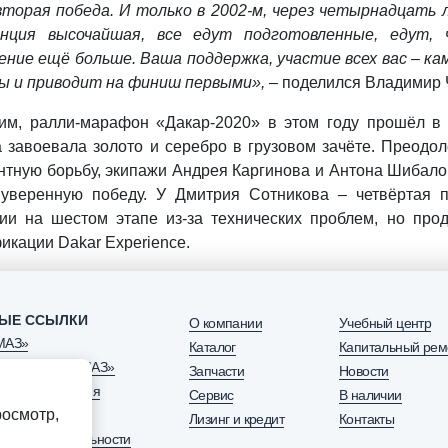
вторая победа. И только в 2002-м, через четырнадцать
енция высочайшая, все едут подготовленные, едут,
ние ещё больше. Ваша поддержка, участие всех вас – ка
ы и приводит на финиш первыми»,
– поделился Владимир 
м, ралли-марафон «Дакар-2020» в этом году прошёл в 
 завоевала золото и серебро в грузовом зачёте. Преод
нтную борьбу, экипажи Андрея Каргинова и Антона Шибал
 уверенную победу. У Дмитрия Сотникова
–
четвёртая п
ии на шестом этапе из-за технических проблем, но про
икации Dakar Experience.
ЫЕ ССЫЛКИ
О компании
Учебный центр
МАЗ»
Каталог
Капитальный рем
озапчасть КАМАЗ»
Запчасти
Новости
нговая компания
Сервис
В наличии
осмотр,
Лизинг и кредит
Контакты
 конфиденциальности