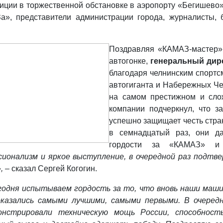
иции в торжественной обстановке в аэропорту «Бегишево»
», представители администрации города, журналисты, 
Поздравляя «КАМАЗ-мастер»
автогонке,
генеральный дир
благодаря челнинским спорт
автогиганта и Набережных Че
на самом престижном и сло
компании подчеркнул, что з
успешно защищает честь стран
в семнадцатый раз, они да
гордости за «КАМАЗ» 
сионализм и яркое выступление, в очередной раз подт
,
–
сказал Сергей Когогин.
годня испытываем гордость за то, что вновь наши маш
оказались самыми лучшими, самыми первыми. В очеред
онстрировали техническую мощь России, способност