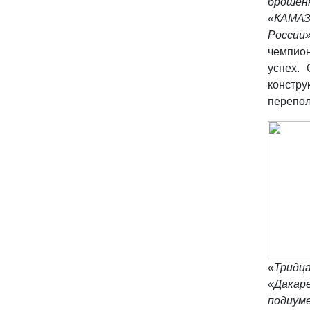
брошен
«КАМАЗ
России
чемпион
успех.
констр
перепол
«Тридц
«Дакаре
подиуме