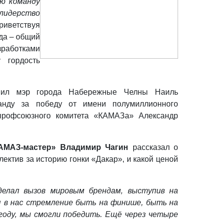
сю команду
 лидерство
риветствуя
еда – общий
зработками
 гордость
авил мэр города Набережные Челны Наиль
манду за победу от имени полумиллионного
 профсоюзного комитета «КАМАЗа» Александр
АМАЗ-мастер» Владимир Чагин
рассказал о
лектив за историю гонки «Дакар», и какой ценой
делал вызов мировым брендам, выступив на
ся в нас стремление быть на финише, быть на
 году, мы смогли победить. Ещё через четыре