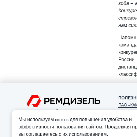
года – 
Конкур
стремле
нам сил
Напомни
команда
конкуре
России
дистанц
классиф
ПОЛЕЗН
ПАО «КА
ОФИЦИАЛЬНЫЙ ДИЛЕР ПАО “КАМАЗ”
ООО «Авт
Мы используем
для повышения удобства и
cookies
АО «Лизи
эффективности пользования сайтом. Продолжая пр
«КАМАЗ»
вы соглашаетесь с их использованием.
Политика