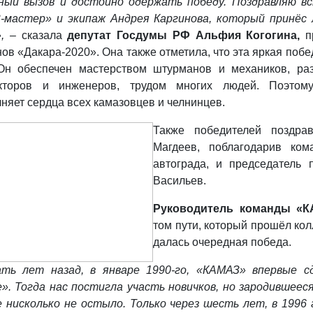
ный вызов и достойно одержать победу. Поздравляю в
-мастер» и экипаж Андрея Каргинова, который принёс
», –
сказала
депутат Госдумы РФ Альфия Когогина,
п
ов «Дакара-2020». Она также отметила, что эта яркая поб
 Он обеспечен мастерством штурманов и механиков, ра
укторов и инженеров, трудом многих людей. Поэтому
няет сердца всех камазовцев и челнинцев.
Также победителей поздр
Магдеев, поблагодарив ко
автограда, и председатель
Васильев.
Руководитель команды «К
том пути, который прошёл кол
далась очередная победа.
ать лет назад, в январе 1990-го, «КАМАЗ» впервые с
». Тогда нас постигла участь новичков, но зародившее
 нисколько не остыло. Только через шесть лет, в 1996