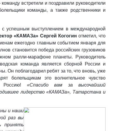
 команду встретили и поздравили руководители
болельщики команды, а также родственники и
 с успешным выступлением в международной
ектор «КАМАЗа» Сергей Когогин
отметил, что
сменам ежегодно главным событием января для
лнов становится победа российских грузовиков
жном ралли-марафоне планеты. Руководитель
аводская команда является сборной России и
ы. Он поблагодарил ребят за то, что вновь, уже
рят болельщикам это волнительное чувство
и Россию!
«Спасибо вам за высочайший
вердившее лидерство «КАМАЗа», Татарстана и
ины и наши
ной раз вы
ь принять