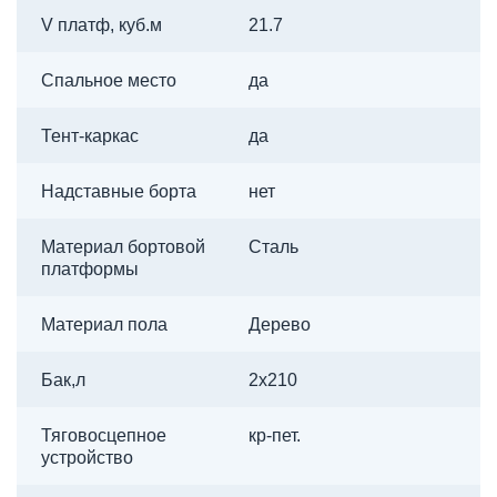
V платф, куб.м
21.7
Спальное место
да
Тент-каркас
да
Надставные борта
нет
Материал бортовой
Сталь
платформы
Материал пола
Дерево
Бак,л
2х210
Тяговосцепное
кр-пет.
устройство