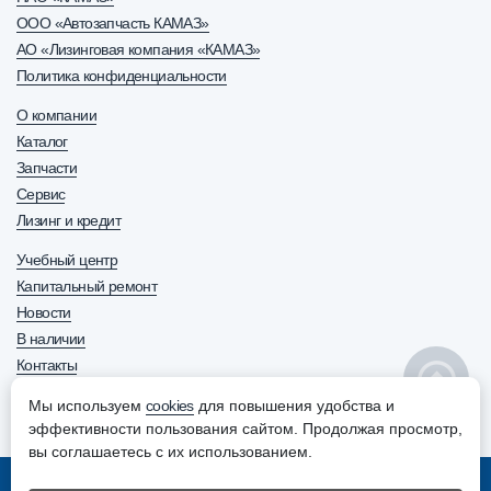
ООО «Автозапчасть КАМАЗ»
АО «Лизинговая компания «КАМАЗ»
Политика конфиденциальности
О компании
Каталог
Запчасти
Сервис
Лизинг и кредит
Учебный центр
Капитальный ремонт
Новости
В наличии
Контакты
8 800 600-63-70
+7 (8552) 30-63-70
Мы используем
cookies
для повышения удобства и
ОТДЕЛ ПРОДАЖ
эффективности пользования сайтом. Продолжая просмотр,
вы соглашаетесь с их использованием.